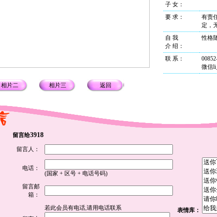
子 女：
要 求：
有责
定，
自 我
性格
介 绍
：
联 系
：
00852
微信li_
相片二
相片三
返回
3918
留言给
留言人：
电话：
(国家 + 区号 + 电话号码)
留言邮
箱：
若此会员有电话,请用电话联系
表情库：