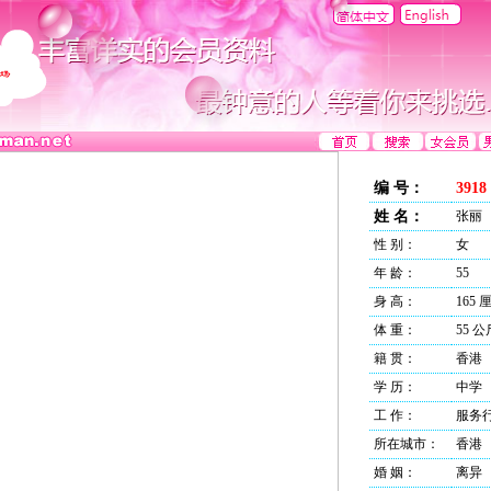
编 号：
3918
姓 名：
张丽
性 别：
女
年 龄：
55
身 高：
165 
体 重：
55 公
籍 贯：
香港
学 历：
中学
工 作：
服务
所在城市：
香港
婚 姻：
离异