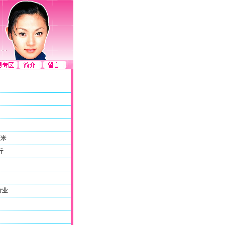
厘米
斤
行业